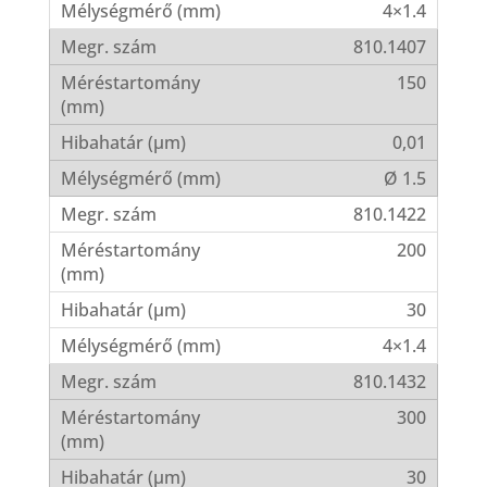
4×1.4
810.1407
150
0,01
Ø 1.5
810.1422
200
30
4×1.4
810.1432
300
30