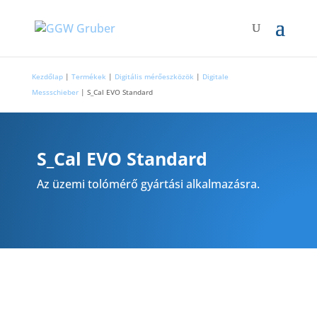
Kezdőlap
|
Termékek
|
Digitális mérőeszközök
|
Digitale
Messschieber
|
S_Cal EVO Standard
S_Cal EVO Standard
Az üzemi tolómérő gyártási alkalmazásra.