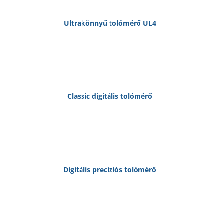
Ultrakönnyű tolómérő UL4
Classic digitális tolómérő
Digitális precíziós tolómérő