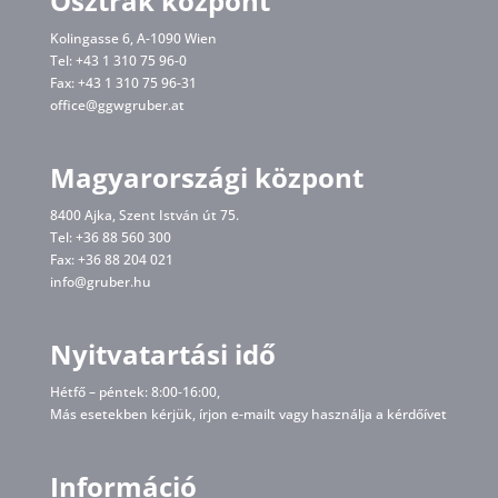
Osztrák központ
Kolingasse 6, A-1090 Wien
Tel: +43 1 310 75 96-0
Fax: +43 1 310 75 96-31
office@ggwgruber.at
Magyarországi központ
8400 Ajka, Szent István út 75.
Tel: +36 88 560 300
Fax: +36 88 204 021
info@gruber.hu
Nyitvatartási idő
Hétfő – péntek: 8:00-16:00,
Más esetekben kérjük, írjon
e-mailt
vagy használja a kérdőívet
Információ