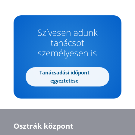
Szívesen adunk
tanácsot
személyesen is
Tanácsadási időpont
egyeztetése
Osztrák központ