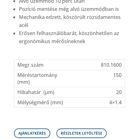
Alvó üzemmód 10 perc után
Pozíció mentése még alvó üzemmódban is
Mechanika edzett, köszörült rozsdamentes
acél
Erősen felhasználóbarát, köszönhetően az
ergonómikus mérősíneknek
810.1600
150
20
4×1.4
AJÁNLATKÉRÉS
RÉSZLETEK LETÖLTÉSE