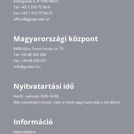
Kolingasse 6, A-1090 Wien
Tel: +43 1 310 75 96-0
Fax: +43 1 310 75 96-31
office@ggwgruber.at
Magyarországi központ
8400 Ajka, Szent István út 75.
Tel: +36 88 560 300
Fax: +36 88 204 021
info@gruber.hu
Nyitvatartási idő
Hétfő – péntek: 8:00-16:00,
Más esetekben kérjük, írjon
e-mailt
vagy használja a kérdőívet
Információ
Adatvédelem