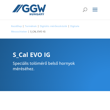
Kezdőlap
|
Termékek
|
Digitális mérőeszközök
|
Digitale
Messschieber
|
S_CAL EVO IG
S_Cal EVO IG
Speciális tolómérő belső hornyok
méréséhez.