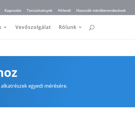
Kapcsolat
Tanúsítványok
Hírlevél
Használt mérőberendezések
k
Vevőszolgálat
Rólunk
hoz
alkatrészek egyedi mérésére.