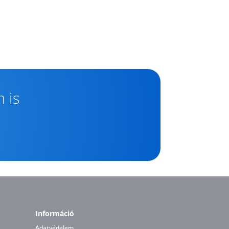
 is
Információ
Adatvédelem