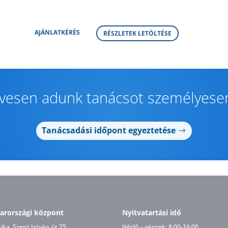
AJÁNLATKÉRÉS
RÉSZLETEK LETÖLTÉSE
ívesen adunk tanácsot személyesen
Tanácsadási időpont egyeztetése
arországi központ
Nyitvatartási idő
jka, Szent István út 75.
Hétfő – péntek: 8:00-16:00,