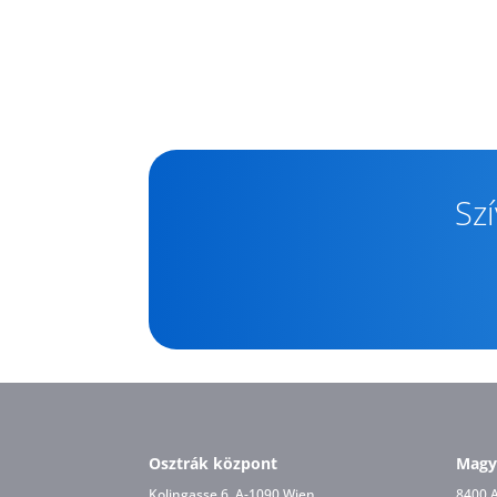
Sz
Osztrák központ
Magy
Kolingasse 6, A-1090 Wien
8400 A