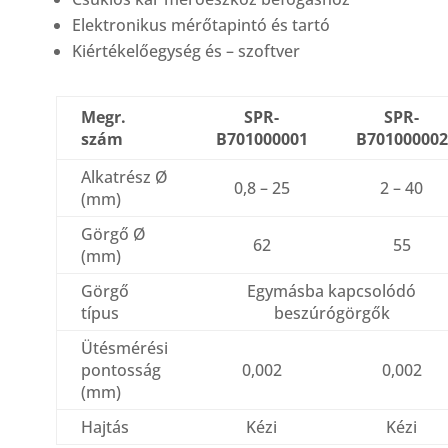
Elektronikus mérőtapintó és tartó
Kiértékelőegység és – szoftver
Megr.
SPR-
SPR-
szám
B701000001
B701000002
Alkatrész Ø
0,8 – 25
2 – 40
(mm)
Görgő Ø
62
55
(mm)
Görgő
Egymásba kapcsolódó
típus
beszúrógörgők
Ütésmérési
pontosság
0,002
0,002
(mm)
Hajtás
Kézi
Kézi