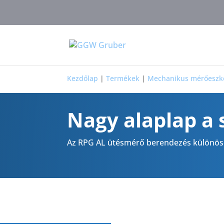
Kezdőlap
|
Termékek
|
Mechanikus mérőeszk
Nagy alaplap a 
Az RPG AL ütésmérő berendezés különöse