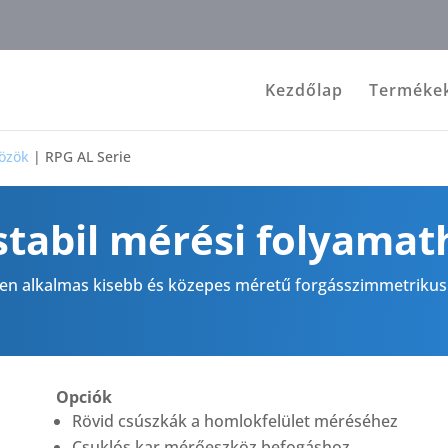
Kezdőlap
Terméke
özök
|
RPG AL Serie
stabil mérési folyamat
n alkalmas kisebb és közepes méretű forgásszimmetrikus 
Opciók
Rövid csúszkák a homlokfelület méréséhez
Csuklós kar mérőeszköz befogáshoz