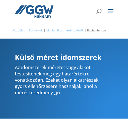
Kezdőlap
|
Termékek
|
Mechanikus mérőeszközök
|
Rachenlehren
Külső méret idomszerek
Az idomszerek méretet vagy alakot
testesítenek meg egy határértékre
vonatkozóan. Ezeket olyan alkatrészek
gyors ellenőrzésére használják, ahol a
mérési eredmény „jó