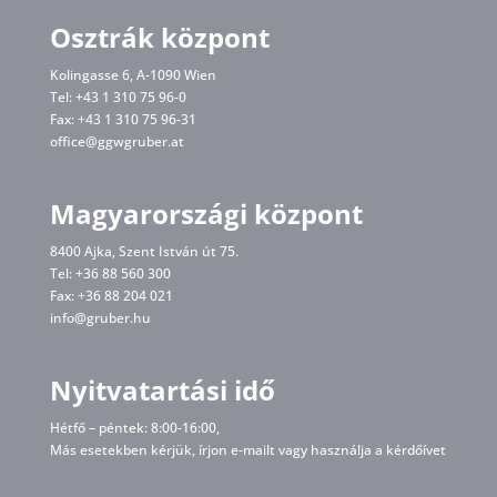
Osztrák központ
Kolingasse 6, A-1090 Wien
Tel: +43 1 310 75 96-0
Fax: +43 1 310 75 96-31
office@ggwgruber.at
Magyarországi központ
8400 Ajka, Szent István út 75.
Tel: +36 88 560 300
Fax: +36 88 204 021
info@gruber.hu
Nyitvatartási idő
Hétfő – péntek: 8:00-16:00,
Más esetekben kérjük, írjon
e-mailt
vagy használja a kérdőívet