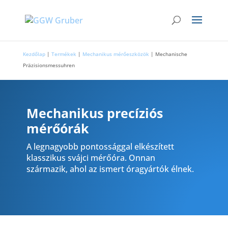
Kezdőlap
|
Termékek
|
Mechanikus mérőeszközök
|
Mechanische
Präzisionsmessuhren
Mechanikus precíziós
mérőórák
A legnagyobb pontossággal elkészített
klasszikus svájci mérőóra. Onnan
származik, ahol az ismert óragyártók élnek.