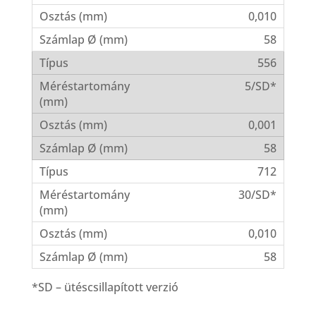
0,010
58
556
5/SD*
0,001
58
712
30/SD*
0,010
58
*SD – ütéscsillapított verzió