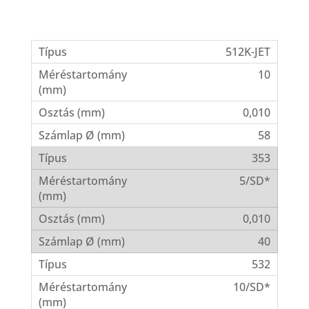
512K-JET
10
0,010
58
353
5/SD*
0,010
40
532
10/SD*