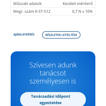
Kezdeti mérőerő
0,7 N ± 10%
AJÁNLATKÉRÉS
RÉSZLETEK LETÖLTÉSE
Szívesen adunk
tanácsot
személyesen is
Tanácsadási időpont
egyeztetése