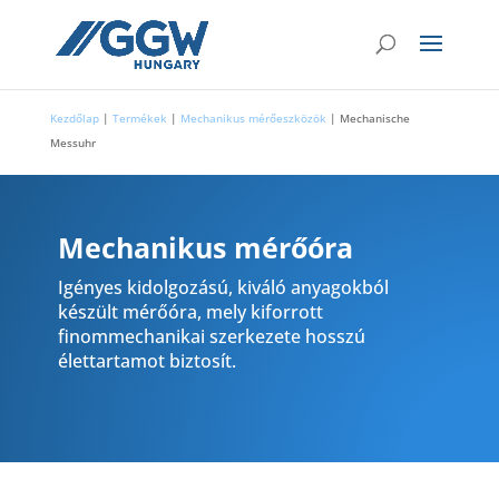
Kezdőlap
|
Termékek
|
Mechanikus mérőeszközök
|
Mechanische
Messuhr
Mechanikus mérőóra
Igényes kidolgozású, kiváló anyagokból
készült mérőóra, mely kiforrott
finommechanikai szerkezete hosszú
élettartamot biztosít.