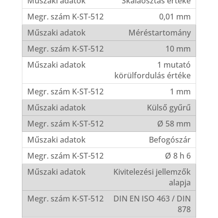
Skálaosztás értéke
0,01 mm
Méréstartomány
10 mm
1 mutató
körülfordulás értéke
1 mm
Külső gyűrű
Ø 58 mm
Befogószár
Ø 8 h 6
Kivitelezési jellemzők
alapja
DIN EN ISO 463 / DIN
878