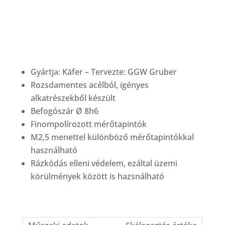
Gyártja: Käfer – Tervezte: GGW Gruber
Rozsdamentes acélból, igényes
alkatrészekből készült
Befogószár Ø 8h6
Finompolírozott mérőtapintók
M2,5 menettel különböző mérőtapintókkal
használható
Rázkódás elleni védelem, ezáltal üzemi
körülmények között is hazsnálható