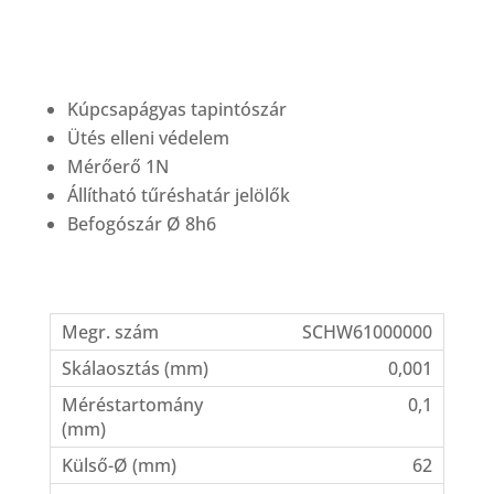
Kúpcsapágyas tapintószár
Ütés elleni védelem
Mérőerő 1N
Állítható tűréshatár jelölők
Befogószár Ø 8h6
SCHW61000000
0,001
0,1
62