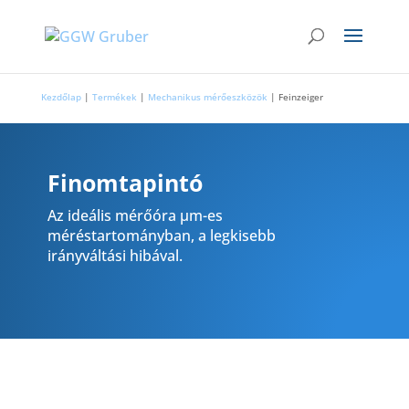
Kezdőlap
|
Termékek
|
Mechanikus mérőeszközök
|
Feinzeiger
Finomtapintó
Az ideális mérőóra µm-es
méréstartományban, a legkisebb
irányváltási hibával.