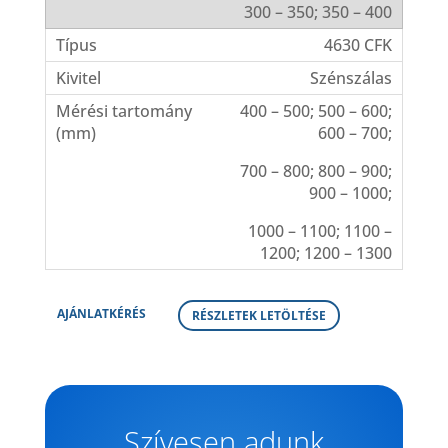
300 – 350; 350 – 400
4630 CFK
Szénszálas
400 – 500; 500 – 600;
600 – 700;
700 – 800; 800 – 900;
900 – 1000;
1000 – 1100; 1100 –
1200; 1200 – 1300
AJÁNLATKÉRÉS
RÉSZLETEK LETÖLTÉSE
Szívesen adunk