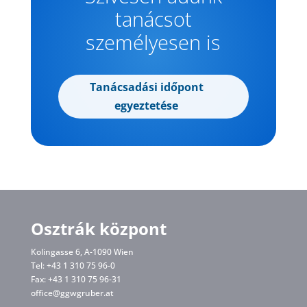
tanácsot
személyesen is
Tanácsadási időpont
egyeztetése
Osztrák központ
Kolingasse 6, A-1090 Wien
Tel: +43 1 310 75 96-0
Fax: +43 1 310 75 96-31
office@ggwgruber.at