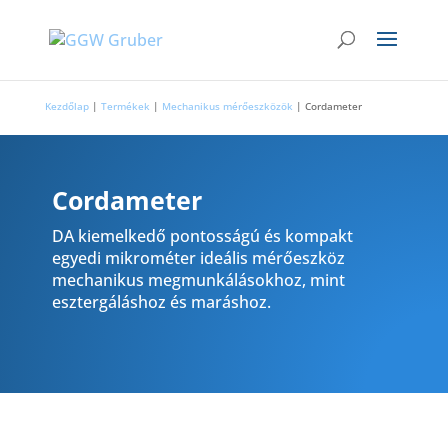
Kezdőlap
|
Termékek
|
Mechanikus mérőeszközök
|
Cordameter
Cordameter
DA kiemelkedő pontosságú és kompakt
egyedi mikrométer ideális mérőeszköz
mechanikus megmunkálásokhoz, mint
esztergáláshoz és maráshoz.