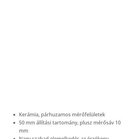
Kerámia, párhuzamos mérőfelületek
50 mm állítási tartomány, plusz mérősáv 10
mm
Nagy szabad elemelkedés az érzékeny