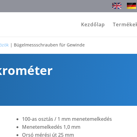
Kezdőlap
Terméke
özök
|
Bügelmessschrauben für Gewinde
krométer
100-as osztás / 1 mm menetemelkedés
Menetemelkedés 1,0 mm
Orsó mérési út 25 mm