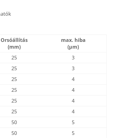
thatók
Orsóállítás
max. hiba
(mm)
(μm)
25
3
25
3
25
4
25
4
25
4
25
4
50
5
50
5