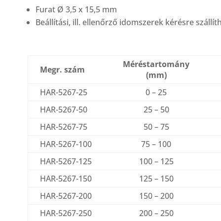
Furat Ø 3,5 x 15,5 mm
Beállítási, ill. ellenőrző idomszerek kérésre szállí
Méréstartomány
Megr. szám
(mm)
HAR-5267-25
0 – 25
HAR-5267-50
25 – 50
HAR-5267-75
50 – 75
HAR-5267-100
75 – 100
HAR-5267-125
100 – 125
HAR-5267-150
125 – 150
HAR-5267-200
150 – 200
HAR-5267-250
200 – 250