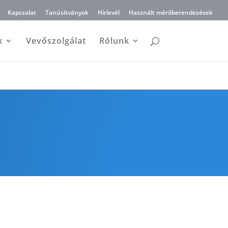
Kapcsolat
Tanúsítványok
Hírlevél
Használt mérőberendezések
k
Vevőszolgálat
Rólunk