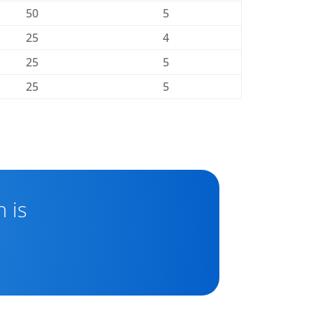
50
5
25
4
25
5
25
5
 is