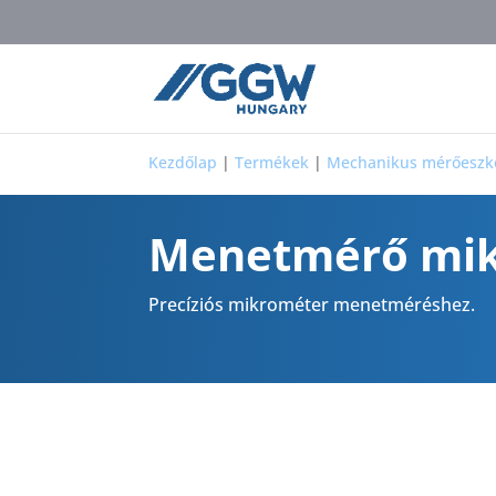
Kezdőlap
|
Termékek
|
Mechanikus mérőeszk
Menetmérő mi
Precíziós mikrométer menetméréshez.