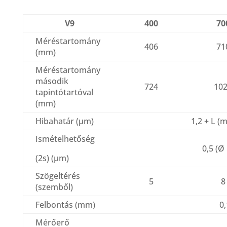
V9
400
70
Méréstartomány
406
71
(mm)
Méréstartomány
második
724
10
tapintótartóval
(mm)
Hibahatár (μm)
1,2 + L (
Ismételhetőség
0,5 (Ø 
(2s) (μm)
Szögeltérés
5
8
(szemből)
Felbontás (mm)
0,
Mérőerő