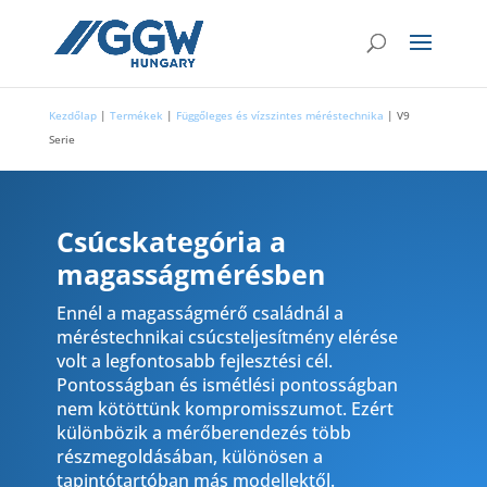
Kezdőlap
|
Termékek
|
Függőleges és vízszintes méréstechnika
|
V9
Serie
Csúcskategória a
magasságmérésben
Ennél a magasságmérő családnál a
méréstechnikai csúcsteljesítmény elérése
volt a legfontosabb fejlesztési cél.
Pontosságban és ismétlési pontosságban
nem kötöttünk kompromisszumot. Ezért
különbözik a mérőberendezés több
részmegoldásában, különösen a
tapintótartóban más modellektől.