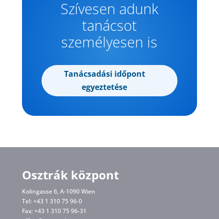
Szívesen adunk
tanácsot
személyesen is
Tanácsadási időpont
egyeztetése
Osztrák központ
Kolingasse 6, A-1090 Wien
Tel: +43 1 310 75 96-0
Fax: +43 1 310 75 96-31