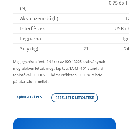
0,75 és 1
(N)
Akku üzemidő (h)
1
Interfészek
USB / 
Légpárna
Ig
Súly (kg)
21
2
Megjegyzés: a fenti értékek az ISO 13225 szabványnak
megfelelően lettek megállapítva. TA-MI-101 standard
tapintóval, 20 ± 0.5 °C hőmérsékleten, 50 ±5% relatív
páratartalom mellett
AJÁNLATKÉRÉS
RÉSZLETEK LETÖLTÉSE