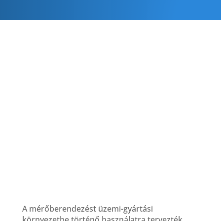
A mérőberendezést üzemi-gyártási
környezetbe történő használatra tervezték,