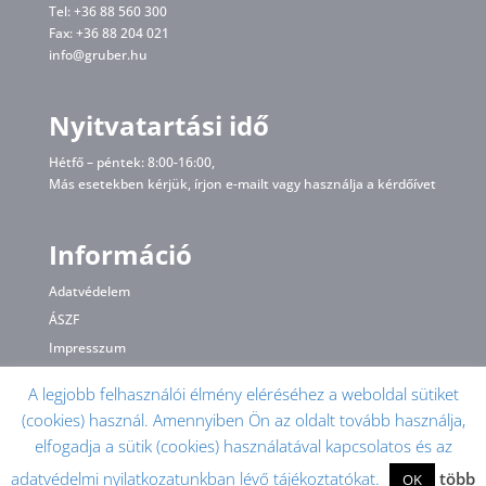
Tel: +36 88 560 300
Fax: +36 88 204 021
info@gruber.hu
Nyitvatartási idő
Hétfő – péntek: 8:00-16:00,
Más esetekben kérjük, írjon
e-mailt
vagy használja a kérdőívet
Információ
Adatvédelem
ÁSZF
Impresszum
A legjobb felhasználói élmény eléréséhez a weboldal sütiket
(cookies) használ. Amennyiben Ön az oldalt tovább használja,
elfogadja a sütik (cookies) használatával kapcsolatos és az
adatvédelmi nyilatkozatunkban lévő tájékoztatókat.
több
OK