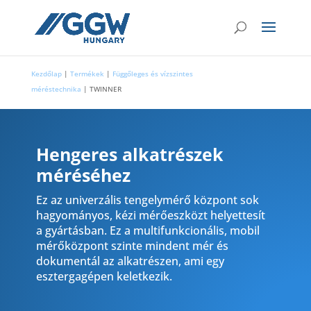
Kezdőlap
|
Termékek
|
Függőleges és vízszintes
méréstechnika
|
TWINNER
Hengeres alkatrészek
méréséhez
Ez az univerzális tengelymérő központ sok
hagyományos, kézi mérőeszközt helyettesít
a gyártásban. Ez a multifunkcionális, mobil
mérőközpont szinte mindent mér és
dokumentál az alkatrészen, ami egy
esztergagépen keletkezik.