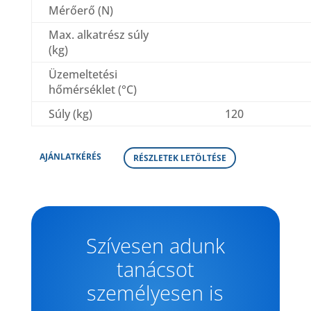
Mérőerő (N)
Max. alkatrész súly
(kg)
Üzemeltetési
hőmérséklet (°C)
Súly (kg)
120
AJÁNLATKÉRÉS
RÉSZLETEK LETÖLTÉSE
Szívesen adunk
tanácsot
személyesen is