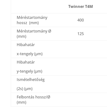
Twinner T4M
Méréstartomány
400
hossz (mm)
Méréstartomány Ø
125
(mm)
Hibahatár
x-tengely (μm)
Hibahatár
y-tengely (μm)
Ismételhetőség
(2s) (μm)
Felbontás hossz/Ø
(mm)