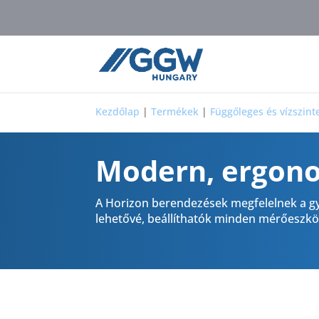
Kezdőlap
|
Termékek
|
Függőleges és vízszin
Modern, ergono
A Horizon berendezések megfelelnek a gy
lehetővé, beállíthatók minden mérőeszk