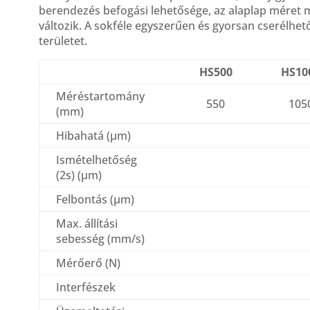
berendezés befogási lehetősége, az alaplap méret
változik. A sokféle egyszerűen és gyorsan cserélhető
területet.
HS500
HS10
Méréstartomány
550
105
(mm)
Hibahatá (μm)
Ismételhetőség
(2s) (μm)
Felbontás (μm)
Max. állítási
sebesség (mm/s)
Mérőerő (N)
Interfészek