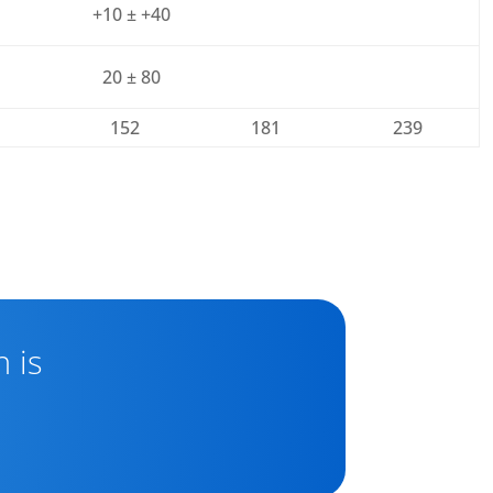
+10 ± +40
20 ± 80
3
152
181
239
 is