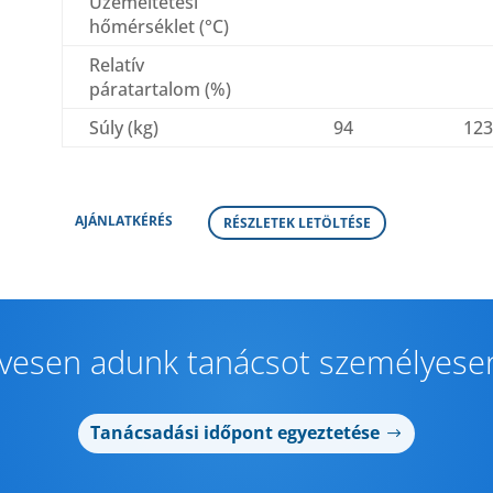
Üzemeltetési
hőmérséklet (°C)
Relatív
páratartalom (%)
Súly (kg)
94
12
AJÁNLATKÉRÉS
RÉSZLETEK LETÖLTÉSE
ívesen adunk tanácsot személyesen
Tanácsadási időpont egyeztetése