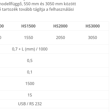
 modellfüggő, 550 mm és 3050 mm között
 tartozék tovább tágítja a felhasználási
00
HS1500
HS2000
HS3000
0
1550
2050
3050
0,7 + L (mm) / 1000
0,5
0,1
1500
15
USB / RS 232