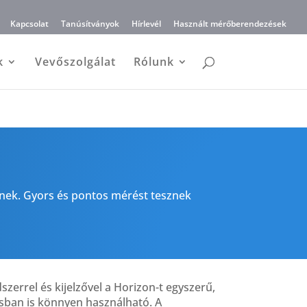
Kapcsolat
Tanúsítványok
Hírlevél
Használt mérőberendezések
k
Vevőszolgálat
Rólunk
nek. Gyors és pontos mérést tesznek
szerrel és kijelzővel a Horizon-t egyszerű,
sban is könnyen használható. A