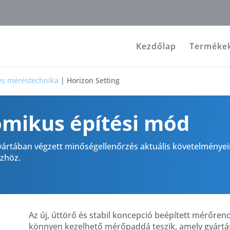
Kezdőlap
Terméke
tes méréstechnika
|
Horizon Setting
mikus építési mód
ártában végzett minőségellenőrzés aktuális követelményei
özhöz.
Az új, úttörő és stabil koncepció beépített mérőrend
könnyen kezelhető mérőpaddá teszik, amely gyártá