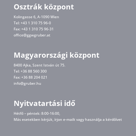
Osztrák központ
Kolingasse 6, A-1090 Wien
Tel: +43 1 310 75 96-0
Fax: +43 1 310 75 96-31
office@ggwgruber.at
Magyarországi központ
8400 Ajka, Szent István út 75.
Tel: +36 88 560 300
Fax: +36 88 204 021
info@gruber.hu
Nyitvatartási idő
Hétfő – péntek: 8:00-16:00,
Más esetekben kérjük, írjon
e-mailt
vagy használja a kérdőívet