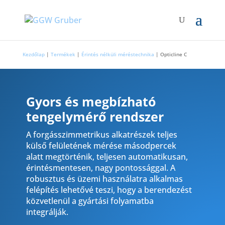
Kezdőlap
|
Termékek
|
Érintés nélküli méréstechnika
|
Opticline C
Gyors és megbízható
tengelymérő rendszer
A forgásszimmetrikus alkatrészek teljes
külső felületének mérése másodpercek
alatt megtörténik, teljesen automatikusan,
érintésmentesen, nagy pontossággal. A
robusztus és üzemi használatra alkalmas
felépítés lehetővé teszi, hogy a berendezést
közvetlenül a gyártási folyamatba
integrálják.