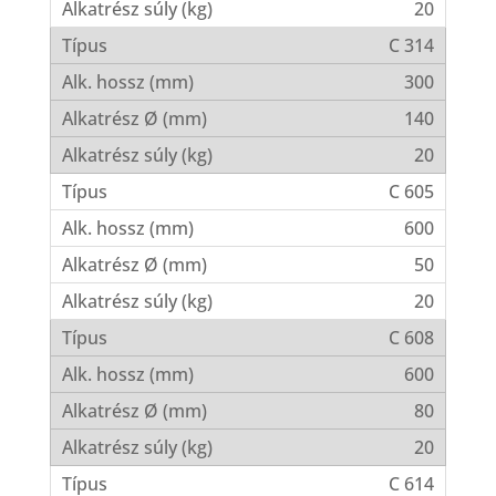
20
C 314
300
140
20
C 605
600
50
20
C 608
600
80
20
C 614