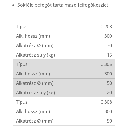
Sokféle befogót tartalmazó felfogókészlet
C 203
300
30
15
C 305
300
50
20
C 308
300
50