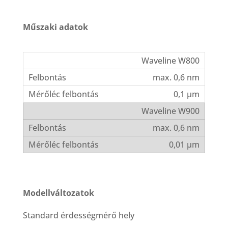
Műszaki adatok
Waveline W800
max. 0,6 nm
0,1 µm
Waveline W900
max. 0,6 nm
0,01 μm
Modellváltozatok
Standard érdességmérő hely