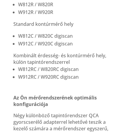
W812R / W820R
W912R / W920R
Standard kontúrmérő hely
W812C / W820C digiscan
W912C / W920C digiscan
Kombinált érdesség- és kontúrmérő hely,
külön tapintórendszerrel
W812RC / W820RC digiscan
W912RC / W920RC digiscan
Az Ön mérőrendszerének optimális
konfigurációja
Négy különböző tapintórendszer QCA
gyorscserélő adapterrel lehetővé teszik a
kezelő számára a mérőrendszer egyszerű,