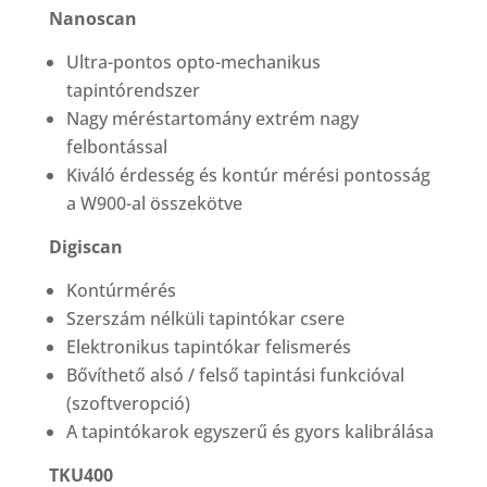
Nanoscan
Ultra-pontos opto-mechanikus
tapintórendszer
Nagy méréstartomány extrém nagy
felbontással
Kiváló érdesség és kontúr mérési pontosság
a W900-al összekötve
Digiscan
Kontúrmérés
Szerszám nélküli tapintókar csere
Elektronikus tapintókar felismerés
Bővíthető alsó / felső tapintási funkcióval
(szoftveropció)
A tapintókarok egyszerű és gyors kalibrálása
TKU400