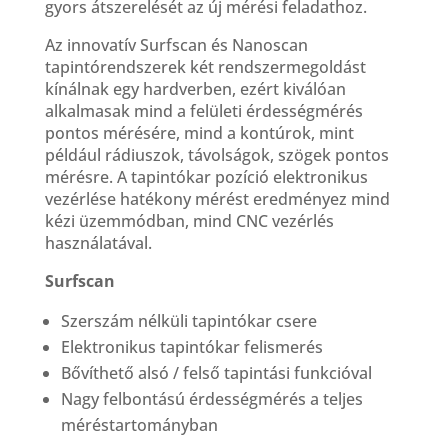
gyors átszerelését az új mérési feladathoz.
Az innovatív Surfscan és Nanoscan
tapintórendszerek két rendszermegoldást
kínálnak egy hardverben, ezért kiválóan
alkalmasak mind a felületi érdességmérés
pontos mérésére, mind a kontúrok, mint
például rádiuszok, távolságok, szögek pontos
mérésre. A tapintókar pozíció elektronikus
vezérlése hatékony mérést eredményez mind
kézi üzemmódban, mind CNC vezérlés
használatával.
Surfscan
Szerszám nélküli tapintókar csere
Elektronikus tapintókar felismerés
Bővíthető alsó / felső tapintási funkcióval
Nagy felbontású érdességmérés a teljes
méréstartományban