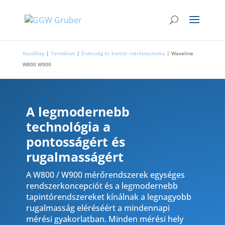
Kezdőlap
|
Termékek
|
Érdesség és kontúr méréstechnika
|
Waveline
W800 W900
A legmodernebb
technológia a
pontosságért és
rugalmasságért
A W800 / W900 mérőrendszerek egységes
rendszerkoncepciót és a legmodernebb
tapintórendszereket kínálnak a legnagyobb
rugalmasság eléréséért a mindennapi
mérési gyakorlatban. Minden mérési hely