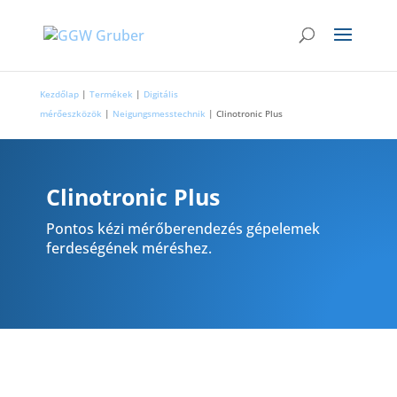
Kezdőlap
|
Termékek
|
Digitális
mérőeszközök
|
Neigungsmesstechnik
|
Clinotronic Plus
Clinotronic Plus
Pontos kézi mérőberendezés gépelemek
ferdeségének méréshez.