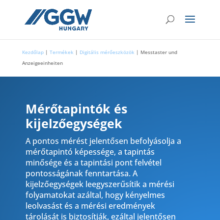
Kezdőlap
|
Termékek
|
Digitális mérőeszközök
|
Messtaster und
Anzeigeeinheiten
Mérőtapintók és
kijelzőegységek
A pontos mérést jelentősen befolyásolja a
mérőtapintó képessége, a tapintás
minősége és a tapintási pont felvétel
pontosságának fenntartása. A
kijelzőegységek leegyszerűsítik a mérési
folyamatokat azáltal, hogy kényelmes
leolvasást és a mérési eredmények
tárolását is biztosítják, ezáltal jelentősen