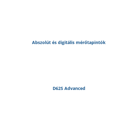
Abszolút és digitális mérőtapintók
D62S Advanced