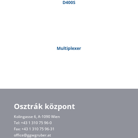
D400S
Multiplexer
Osztrák központ
Kolingasse 6, A-1090 Wien
Tel: +43 1 310 75 96-0
Fax: +43 1 310 75 96-31
office@ggwgruber.at