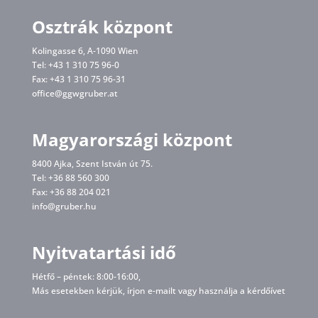
Osztrák központ
Kolingasse 6, A-1090 Wien
Tel: +43 1 310 75 96-0
Fax: +43 1 310 75 96-31
office@ggwgruber.at
Magyarországi központ
8400 Ajka, Szent István út 75.
Tel: +36 88 560 300
Fax: +36 88 204 021
info@gruber.hu
Nyitvatartási idő
Hétfő – péntek: 8:00-16:00,
Más esetekben kérjük, írjon
e-mailt
vagy használja a kérdőívet