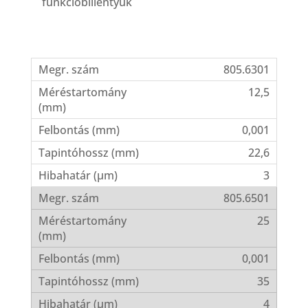
funkcióbillentyűk
805.6301
12,5
0,001
22,6
3
805.6501
25
0,001
35
4