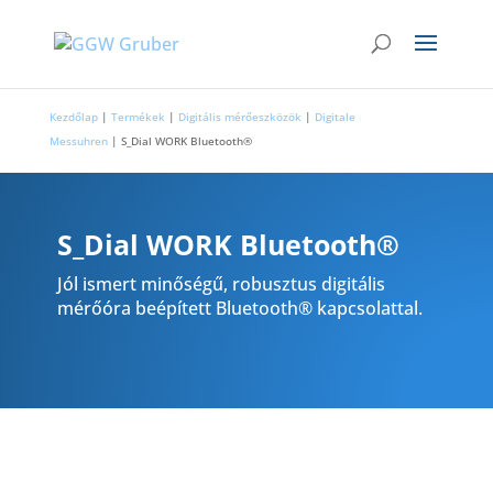
Kezdőlap
|
Termékek
|
Digitális mérőeszközök
|
Digitale
Messuhren
|
S_Dial WORK Bluetooth®
S_Dial WORK Bluetooth®
Jól ismert minőségű, robusztus digitális
mérőóra beépített Bluetooth® kapcsolattal.